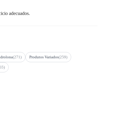
cicio adecuados.
drolona
(271)
Produtos Variados
(259)
65)