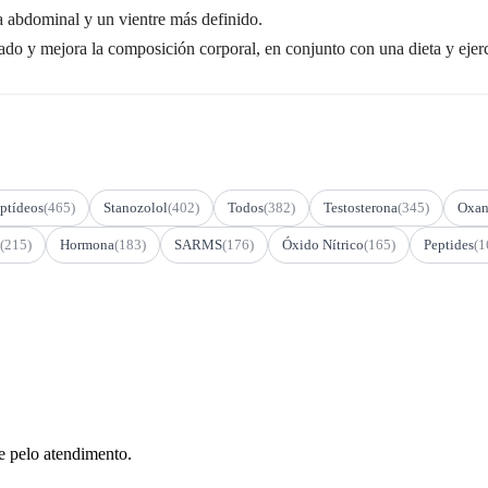
a abdominal y un vientre más definido.
o y mejora la composición corporal, en conjunto con una dieta y ejer
ptídeos
(465)
Stanozolol
(402)
Todos
(382)
Testosterona
(345)
Oxan
(215)
Hormona
(183)
SARMS
(176)
Óxido Nítrico
(165)
Peptides
(1
e pelo atendimento.