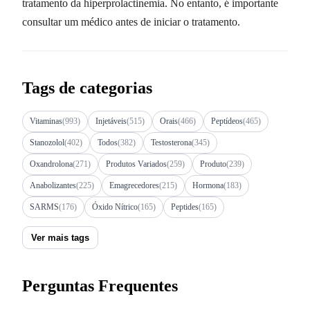
tratamento da hiperprolactinemia. No entanto, é importante
consultar um médico antes de iniciar o tratamento.
Tags de categorias
Vitaminas
(993)
Injetáveis
(515)
Orais
(466)
Peptídeos
(465)
Stanozolol
(402)
Todos
(382)
Testosterona
(345)
Oxandrolona
(271)
Produtos Variados
(259)
Produto
(239)
Anabolizantes
(225)
Emagrecedores
(215)
Hormona
(183)
SARMS
(176)
Óxido Nítrico
(165)
Peptides
(165)
Ver mais tags
Perguntas Frequentes