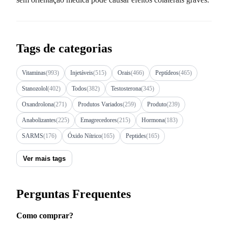
Tags de categorias
Vitaminas
(993)
Injetáveis
(515)
Orais
(466)
Peptídeos
(465)
Stanozolol
(402)
Todos
(382)
Testosterona
(345)
Oxandrolona
(271)
Produtos Variados
(259)
Produto
(239)
Anabolizantes
(225)
Emagrecedores
(215)
Hormona
(183)
SARMS
(176)
Óxido Nítrico
(165)
Peptides
(165)
Ver mais tags
Perguntas Frequentes
Como comprar?