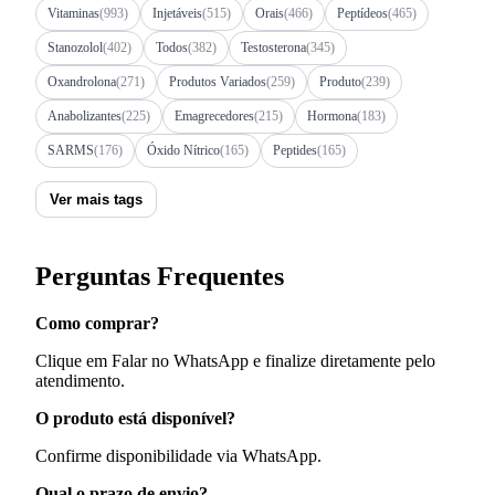
Vitaminas
(993)
Injetáveis
(515)
Orais
(466)
Peptídeos
(465)
Stanozolol
(402)
Todos
(382)
Testosterona
(345)
Oxandrolona
(271)
Produtos Variados
(259)
Produto
(239)
Anabolizantes
(225)
Emagrecedores
(215)
Hormona
(183)
SARMS
(176)
Óxido Nítrico
(165)
Peptides
(165)
Ver mais tags
Perguntas Frequentes
Como comprar?
Clique em Falar no WhatsApp e finalize diretamente pelo
atendimento.
O produto está disponível?
Confirme disponibilidade via WhatsApp.
Qual o prazo de envio?