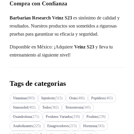
Compra con Confianza
Barbarian Research Veinz S23
es sinónimo de calidad y
resultados. Nuestros productos son sometidos a rigurosas
pruebas para garantizar su eficacia y seguridad.
Disponible en México: ¡Adquiere
Veinz S23
y lleva tu
entrenamiento al siguiente nivel!
Tags de categorias
Vitaminas
(993)
Injetáveis
(515)
Orais
(466)
Peptídeos
(465)
Stanozolol
(402)
Todos
(382)
Testosterona
(345)
Oxandrolona
(271)
Produtos Variados
(259)
Produto
(239)
Anabolizantes
(225)
Emagrecedores
(215)
Hormona
(183)