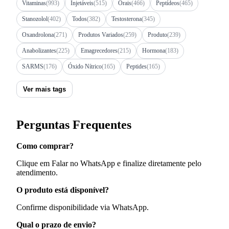
Vitaminas
(993)
Injetáveis
(515)
Orais
(466)
Peptídeos
(465)
Stanozolol
(402)
Todos
(382)
Testosterona
(345)
Oxandrolona
(271)
Produtos Variados
(259)
Produto
(239)
Anabolizantes
(225)
Emagrecedores
(215)
Hormona
(183)
SARMS
(176)
Óxido Nítrico
(165)
Peptides
(165)
Ver mais tags
Perguntas Frequentes
Como comprar?
Clique em Falar no WhatsApp e finalize diretamente pelo
atendimento.
O produto está disponível?
Confirme disponibilidade via WhatsApp.
Qual o prazo de envio?