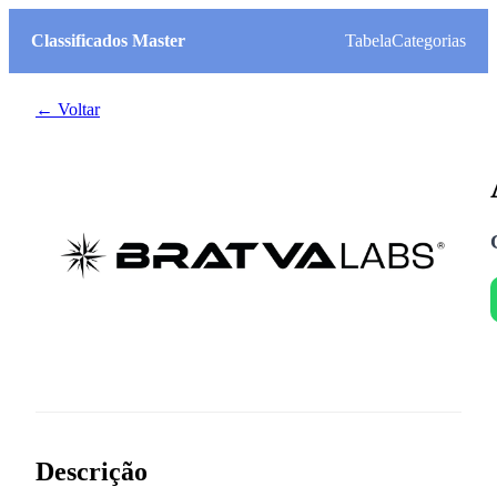
Classificados Master
Tabela
Categorias
← Voltar
Descrição