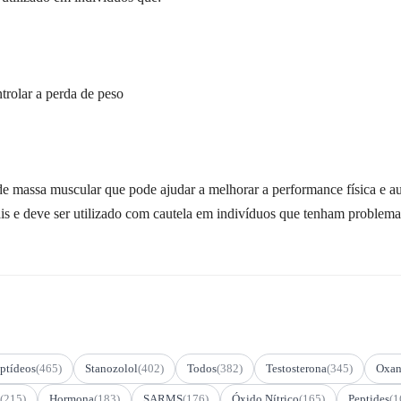
rolar a perda de peso
de massa muscular que pode ajudar a melhorar a performance física e a
rais e deve ser utilizado com cautela em indivíduos que tenham proble
ptídeos
(465)
Stanozolol
(402)
Todos
(382)
Testosterona
(345)
Oxan
(215)
Hormona
(183)
SARMS
(176)
Óxido Nítrico
(165)
Peptides
(1