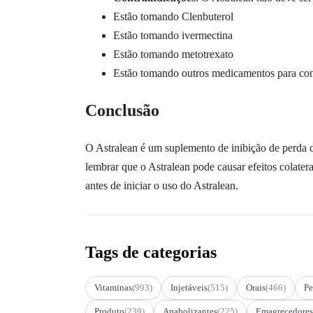
Estão tomando Clenbuterol
Estão tomando ivermectina
Estão tomando metotrexato
Estão tomando outros medicamentos para cont
Conclusão
O Astralean é um suplemento de inibição de perda 
lembrar que o Astralean pode causar efeitos colate
antes de iniciar o uso do Astralean.
Tags de categorias
Vitaminas
(993)
Injetáveis
(515)
Orais
(466)
Pe
Produto
(239)
Anabolizantes
(225)
Emagrecedores