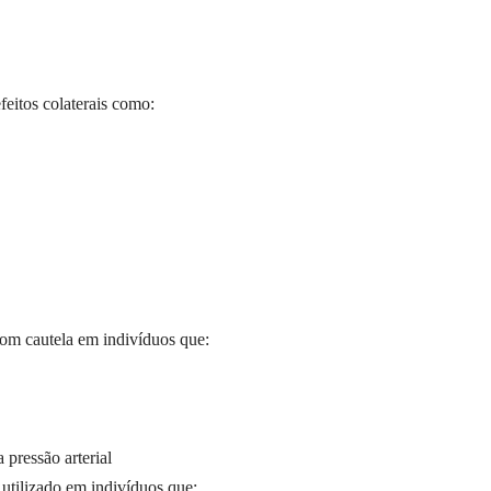
feitos colaterais como:
 com cautela em indivíduos que:
pressão arterial
 utilizado em indivíduos que: