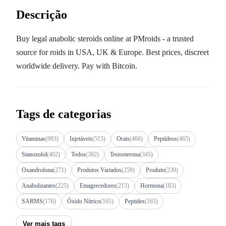
Descrição
Buy legal anabolic steroids online at PMroids - a trusted
source for roids in USA, UK & Europe. Best prices, discreet
worldwide delivery. Pay with Bitcoin.
Tags de categorias
Vitaminas
(993)
Injetáveis
(515)
Orais
(466)
Peptídeos
(465)
Stanozolol
(402)
Todos
(382)
Testosterona
(345)
Oxandrolona
(271)
Produtos Variados
(259)
Produto
(239)
Anabolizantes
(225)
Emagrecedores
(215)
Hormona
(183)
SARMS
(176)
Óxido Nítrico
(165)
Peptides
(165)
Ver mais tags