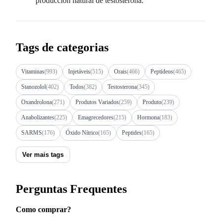
producción natural de testosterona.
Tags de categorias
Vitaminas
(993)
Injetáveis
(515)
Orais
(466)
Peptídeos
(465)
Stanozolol
(402)
Todos
(382)
Testosterona
(345)
Oxandrolona
(271)
Produtos Variados
(259)
Produto
(239)
Anabolizantes
(225)
Emagrecedores
(215)
Hormona
(183)
SARMS
(176)
Óxido Nítrico
(165)
Peptides
(165)
Ver mais tags
Perguntas Frequentes
Como comprar?