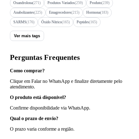
Oxandrolona
(271)
Produtos Variados
(259)
Produto
(239)
Anabolizantes
(225)
Emagrecedores
(215)
Hormona
(183)
SARMS
(176)
Óxido Nítrico
(165)
Peptides
(165)
Ver mais tags
Perguntas Frequentes
Como comprar?
Clique em Falar no WhatsApp e finalize diretamente pelo
atendimento.
O produto está disponível?
Confirme disponibilidade via WhatsApp.
Qual o prazo de envio?
O prazo varia conforme a região.