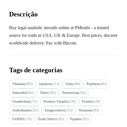
Descrição
Buy legal anabolic steroids online at PMroids - a trusted
source for roids in USA, UK & Europe. Best prices, discreet
worldwide delivery. Pay with Bitcoin.
Tags de categorias
Vitaminas
(993)
Injetáveis
(515)
Orais
(466)
Peptídeos
(465)
Stanozolol
(402)
Todos
(382)
Testosterona
(345)
Oxandrolona
(271)
Produtos Variados
(259)
Produto
(239)
Anabolizantes
(225)
Emagrecedores
(215)
Hormona
(183)
SARMS
(176)
Óxido Nítrico
(165)
Peptides
(165)