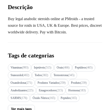
Descrição
Buy legal anabolic steroids online at PMroids - a trusted
source for roids in USA, UK & Europe. Best prices, discreet
worldwide delivery. Pay with Bitcoin.
Tags de categorias
Vitaminas
(993)
Injetáveis
(515)
Orais
(466)
Peptídeos
(465)
Stanozolol
(402)
Todos
(382)
Testosterona
(345)
Oxandrolona
(271)
Produtos Variados
(259)
Produto
(239)
Anabolizantes
(225)
Emagrecedores
(215)
Hormona
(183)
SARMS
(176)
Óxido Nítrico
(165)
Peptides
(165)
Ver mais tags