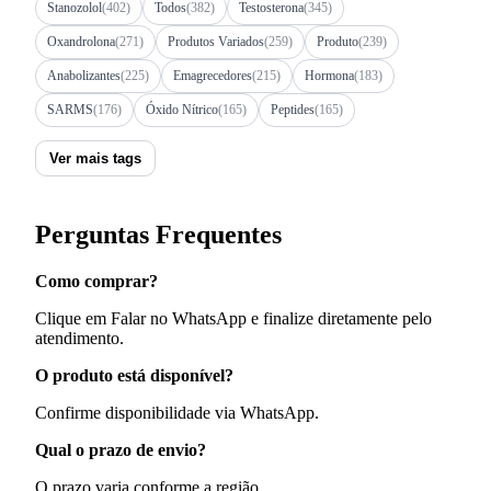
Stanozolol
(402)
Todos
(382)
Testosterona
(345)
Oxandrolona
(271)
Produtos Variados
(259)
Produto
(239)
Anabolizantes
(225)
Emagrecedores
(215)
Hormona
(183)
SARMS
(176)
Óxido Nítrico
(165)
Peptides
(165)
Ver mais tags
Perguntas Frequentes
Como comprar?
Clique em Falar no WhatsApp e finalize diretamente pelo
atendimento.
O produto está disponível?
Confirme disponibilidade via WhatsApp.
Qual o prazo de envio?
O prazo varia conforme a região.