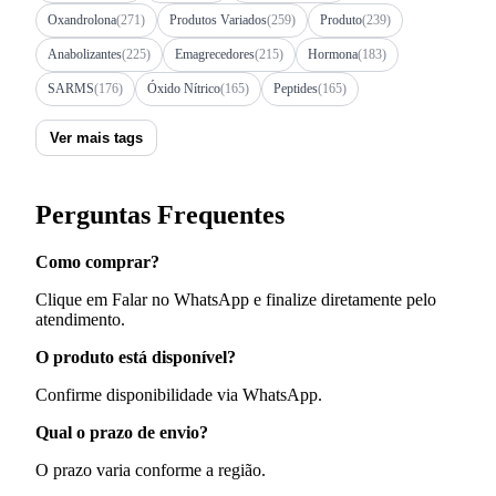
Oxandrolona
(271)
Produtos Variados
(259)
Produto
(239)
Anabolizantes
(225)
Emagrecedores
(215)
Hormona
(183)
SARMS
(176)
Óxido Nítrico
(165)
Peptides
(165)
Ver mais tags
Perguntas Frequentes
Como comprar?
Clique em Falar no WhatsApp e finalize diretamente pelo
atendimento.
O produto está disponível?
Confirme disponibilidade via WhatsApp.
Qual o prazo de envio?
O prazo varia conforme a região.