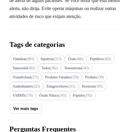
de alerta de alguns pacientes. Se você sentir que está menos
alerta, não dirija. Evite operar máquinas ou realizar outras
atividades de risco que exijam atenção.
Tags de categorias
Vitaminas
(993)
Injetáveis
(515)
Orais
(466)
Peptídeos
(465)
Stanozolol
(402)
Todos
(382)
Testosterona
(345)
Oxandrolona
(271)
Produtos Variados
(259)
Produto
(239)
Anabolizantes
(225)
Emagrecedores
(215)
Hormona
(183)
SARMS
(176)
Óxido Nítrico
(165)
Peptides
(165)
Ver mais tags
Perguntas Frequentes