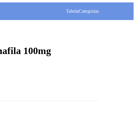
Tabela
Categorias
nafila 100mg