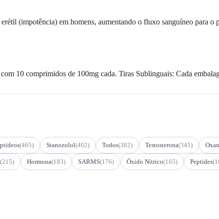
 erétil (impotência) em homens, aumentando o fluxo sanguíneo para o p
om 10 comprimidos de 100mg cada. Tiras Sublinguais: Cada embalagem
ptídeos
(465)
Stanozolol
(402)
Todos
(382)
Testosterona
(345)
Oxan
(215)
Hormona
(183)
SARMS
(176)
Óxido Nítrico
(165)
Peptides
(1