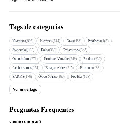
Tags de categorias
Vitaminas
(993)
Injetáveis
(515)
Orais
(466)
Peptídeos
(465)
Stanozolol
(402)
Todos
(382)
Testosterona
(345)
Oxandrolona
(271)
Produtos Variados
(259)
Produto
(239)
Anabolizantes
(225)
Emagrecedores
(215)
Hormona
(183)
SARMS
(176)
Óxido Nítrico
(165)
Peptides
(165)
Ver mais tags
Perguntas Frequentes
Como comprar?