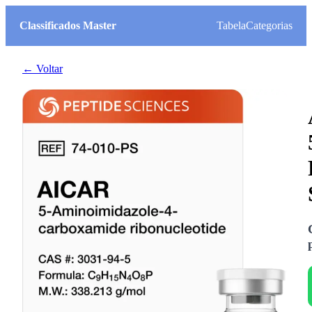
Classificados Master
Tabela
Categorias
← Voltar