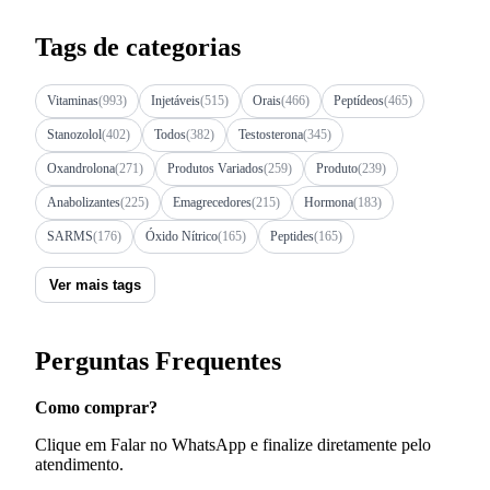
Tags de categorias
Vitaminas
(993)
Injetáveis
(515)
Orais
(466)
Peptídeos
(465)
Stanozolol
(402)
Todos
(382)
Testosterona
(345)
Oxandrolona
(271)
Produtos Variados
(259)
Produto
(239)
Anabolizantes
(225)
Emagrecedores
(215)
Hormona
(183)
SARMS
(176)
Óxido Nítrico
(165)
Peptides
(165)
Ver mais tags
Perguntas Frequentes
Como comprar?
Clique em Falar no WhatsApp e finalize diretamente pelo
atendimento.