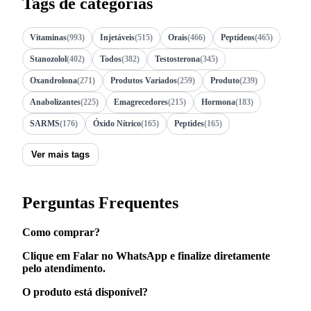
Tags de categorias
Vitaminas
(993)
Injetáveis
(515)
Orais
(466)
Peptídeos
(465)
Stanozolol
(402)
Todos
(382)
Testosterona
(345)
Oxandrolona
(271)
Produtos Variados
(259)
Produto
(239)
Anabolizantes
(225)
Emagrecedores
(215)
Hormona
(183)
SARMS
(176)
Óxido Nítrico
(165)
Peptides
(165)
Ver mais tags
Perguntas Frequentes
Como comprar?
Clique em Falar no WhatsApp e finalize diretamente
pelo atendimento.
O produto está disponível?