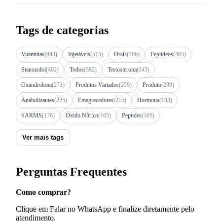
Tags de categorias
Vitaminas
(993)
Injetáveis
(515)
Orais
(466)
Peptídeos
(465)
Stanozolol
(402)
Todos
(382)
Testosterona
(345)
Oxandrolona
(271)
Produtos Variados
(259)
Produto
(239)
Anabolizantes
(225)
Emagrecedores
(215)
Hormona
(183)
SARMS
(176)
Óxido Nítrico
(165)
Peptides
(165)
Ver mais tags
Perguntas Frequentes
Como comprar?
Clique em Falar no WhatsApp e finalize diretamente pelo
atendimento.