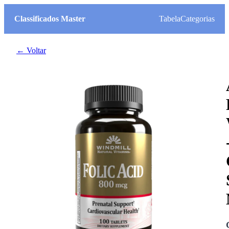
Classificados Master
Tabela
Categorias
← Voltar