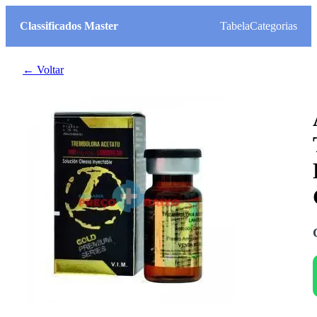
Classificados Master
Tabela
Categorias
← Voltar