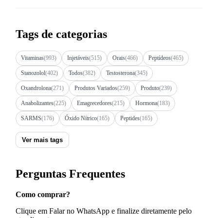
Tags de categorias
Vitaminas
(993)
Injetáveis
(515)
Orais
(466)
Peptídeos
(465)
Stanozolol
(402)
Todos
(382)
Testosterona
(345)
Oxandrolona
(271)
Produtos Variados
(259)
Produto
(239)
Anabolizantes
(225)
Emagrecedores
(215)
Hormona
(183)
SARMS
(176)
Óxido Nítrico
(165)
Peptides
(165)
Ver mais tags
Perguntas Frequentes
Como comprar?
Clique em Falar no WhatsApp e finalize diretamente pelo