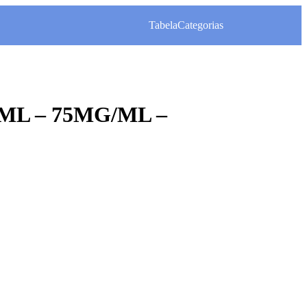
Tabela
Categorias
10ML – 75MG/ML –