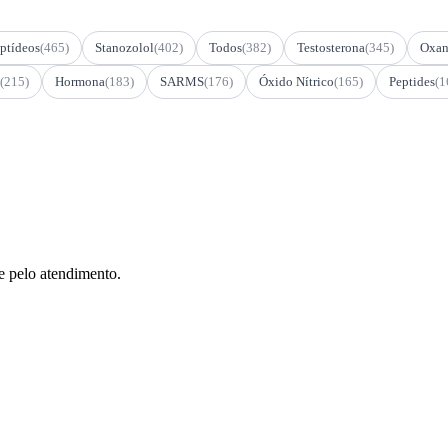
ptídeos
(465)
Stanozolol
(402)
Todos
(382)
Testosterona
(345)
Oxan
(215)
Hormona
(183)
SARMS
(176)
Óxido Nítrico
(165)
Peptides
(1
e pelo atendimento.