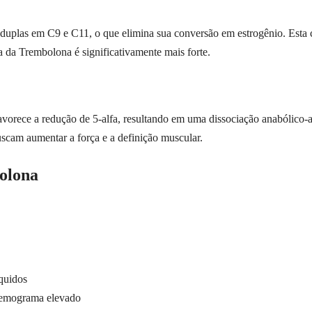
uplas em C9 e C11, o que elimina sua conversão em estrogênio. Esta car
a da Trembolona é significativamente mais forte.
vorece a redução de 5-alfa, resultando em uma dissociação anabólico-
uscam aumentar a força e a definição muscular.
bolona
íquidos
 hemograma elevado