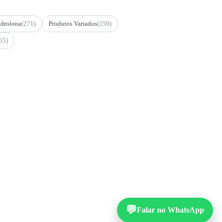
drolona
(271)
Produtos Variados
(259)
65)
💬
Falar no WhatsApp