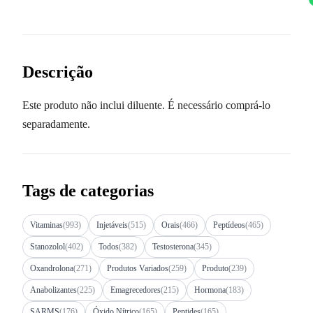
Descrição
Este produto não inclui diluente. É necessário comprá-lo
separadamente.
Tags de categorias
Vitaminas
(993)
Injetáveis
(515)
Orais
(466)
Peptídeos
(465)
Stanozolol
(402)
Todos
(382)
Testosterona
(345)
Oxandrolona
(271)
Produtos Variados
(259)
Produto
(239)
Anabolizantes
(225)
Emagrecedores
(215)
Hormona
(183)
SARMS
(176)
Óxido Nítrico
(165)
Peptides
(165)