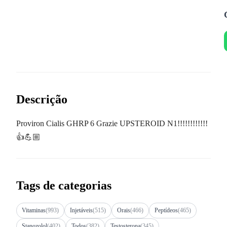
Descrição
Proviron Cialis GHRP 6 Grazie UPSTEROID N1!!!!!!!!!!!!
👍💪🏼
Tags de categorias
Vitaminas
(993)
Injetáveis
(515)
Orais
(466)
Peptídeos
(465)
Stanozolol
(402)
Todos
(382)
Testosterona
(345)