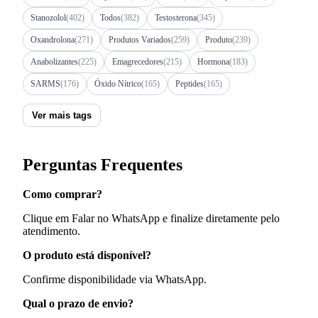
Stanozolol
(402)
Todos
(382)
Testosterona
(345)
Oxandrolona
(271)
Produtos Variados
(259)
Produto
(239)
Anabolizantes
(225)
Emagrecedores
(215)
Hormona
(183)
SARMS
(176)
Óxido Nítrico
(165)
Peptides
(165)
Ver mais tags
Perguntas Frequentes
Como comprar?
Clique em Falar no WhatsApp e finalize diretamente pelo
atendimento.
O produto está disponível?
Confirme disponibilidade via WhatsApp.
Qual o prazo de envio?