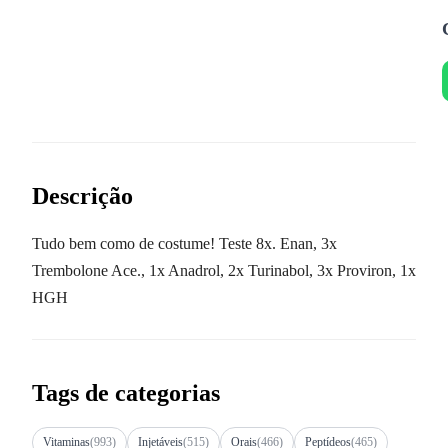
Descrição
Tudo bem como de costume! Teste 8x. Enan, 3x
Trembolone Ace., 1x Anadrol, 2x Turinabol, 3x Proviron, 1x
HGH
Tags de categorias
Vitaminas
(993)
Injetáveis
(515)
Orais
(466)
Peptídeos
(465)