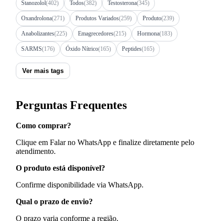
Stanozolol
(402)
Todos
(382)
Testosterona
(345)
Oxandrolona
(271)
Produtos Variados
(259)
Produto
(239)
Anabolizantes
(225)
Emagrecedores
(215)
Hormona
(183)
SARMS
(176)
Óxido Nítrico
(165)
Peptides
(165)
Ver mais tags
Perguntas Frequentes
Como comprar?
Clique em Falar no WhatsApp e finalize diretamente pelo
atendimento.
O produto está disponível?
Confirme disponibilidade via WhatsApp.
Qual o prazo de envio?
O prazo varia conforme a região.