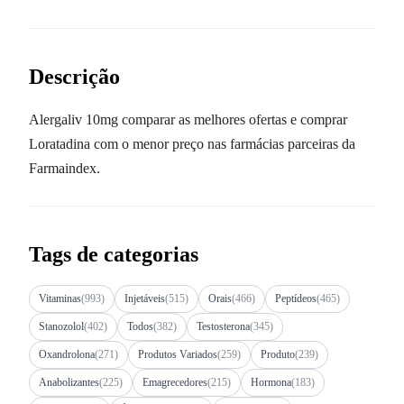
Descrição
Alergaliv 10mg comparar as melhores ofertas e comprar
Loratadina com o menor preço nas farmácias parceiras da
Farmaindex.
Tags de categorias
Vitaminas
(993)
Injetáveis
(515)
Orais
(466)
Peptídeos
(465)
Stanozolol
(402)
Todos
(382)
Testosterona
(345)
Oxandrolona
(271)
Produtos Variados
(259)
Produto
(239)
Anabolizantes
(225)
Emagrecedores
(215)
Hormona
(183)