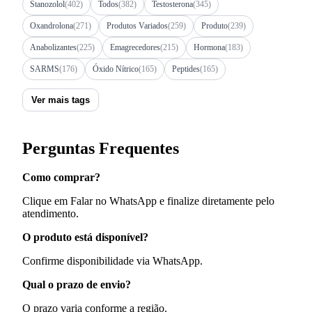
Stanozolol
(402)
Todos
(382)
Testosterona
(345)
Oxandrolona
(271)
Produtos Variados
(259)
Produto
(239)
Anabolizantes
(225)
Emagrecedores
(215)
Hormona
(183)
SARMS
(176)
Óxido Nítrico
(165)
Peptides
(165)
Ver mais tags
Perguntas Frequentes
Como comprar?
Clique em Falar no WhatsApp e finalize diretamente pelo
atendimento.
O produto está disponível?
Confirme disponibilidade via WhatsApp.
Qual o prazo de envio?
O prazo varia conforme a região.