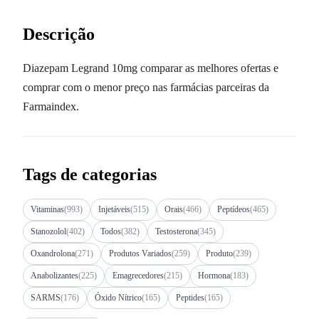
Descrição
Diazepam Legrand 10mg comparar as melhores ofertas e
comprar com o menor preço nas farmácias parceiras da
Farmaindex.
Tags de categorias
Vitaminas
(993)
Injetáveis
(515)
Orais
(466)
Peptídeos
(465)
Stanozolol
(402)
Todos
(382)
Testosterona
(345)
Oxandrolona
(271)
Produtos Variados
(259)
Produto
(239)
Anabolizantes
(225)
Emagrecedores
(215)
Hormona
(183)
SARMS
(176)
Óxido Nítrico
(165)
Peptides
(165)