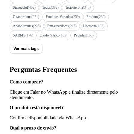
Stanozolol
(402)
Todos
(382)
Testosterona
(345)
Oxandrolona
(271)
Produtos Variados
(259)
Produto
(239)
Anabolizantes
(225)
Emagrecedores
(215)
Hormona
(183)
SARMS
(176)
Óxido Nítrico
(165)
Peptides
(165)
Ver mais tags
Perguntas Frequentes
Como comprar?
Clique em Falar no WhatsApp e finalize diretamente pelo
atendimento.
O produto está disponível?
Confirme disponibilidade via WhatsApp.
Qual o prazo de envio?