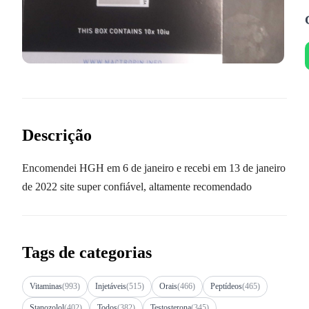
Descrição
Encomendei HGH em 6 de janeiro e recebi em 13 de janeiro
de 2022 site super confiável, altamente recomendado
Tags de categorias
Vitaminas
(993)
Injetáveis
(515)
Orais
(466)
Peptídeos
(465)
Stanozolol
(402)
Todos
(382)
Testosterona
(345)