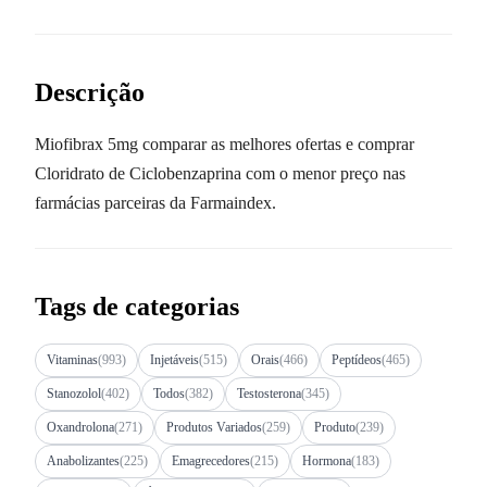
Descrição
Miofibrax 5mg comparar as melhores ofertas e comprar
Cloridrato de Ciclobenzaprina com o menor preço nas
farmácias parceiras da Farmaindex.
Tags de categorias
Vitaminas
(993)
Injetáveis
(515)
Orais
(466)
Peptídeos
(465)
Stanozolol
(402)
Todos
(382)
Testosterona
(345)
Oxandrolona
(271)
Produtos Variados
(259)
Produto
(239)
Anabolizantes
(225)
Emagrecedores
(215)
Hormona
(183)