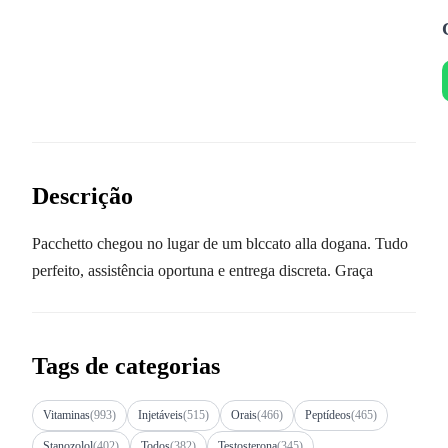
Descrição
Pacchetto chegou no lugar de um blccato alla dogana. Tudo
perfeito, assistência oportuna e entrega discreta. Graça
Tags de categorias
Vitaminas
(993)
Injetáveis
(515)
Orais
(466)
Peptídeos
(465)
Stanozolol
(402)
Todos
(382)
Testosterona
(345)