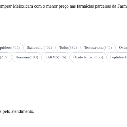
omprar Meloxicam com o menor preço nas farmácias parceiras da Farm
ptídeos
(465)
Stanozolol
(402)
Todos
(382)
Testosterona
(345)
Oxan
(215)
Hormona
(183)
SARMS
(176)
Óxido Nítrico
(165)
Peptides
(1
e pelo atendimento.