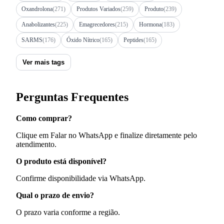
Oxandrolona
(271)
Produtos Variados
(259)
Produto
(239)
Anabolizantes
(225)
Emagrecedores
(215)
Hormona
(183)
SARMS
(176)
Óxido Nítrico
(165)
Peptides
(165)
Ver mais tags
Perguntas Frequentes
Como comprar?
Clique em Falar no WhatsApp e finalize diretamente pelo
atendimento.
O produto está disponível?
Confirme disponibilidade via WhatsApp.
Qual o prazo de envio?
O prazo varia conforme a região.