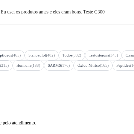
u usei os produtos antes e eles eram bons. Teste C300
ptídeos
(465)
Stanozolol
(402)
Todos
(382)
Testosterona
(345)
Oxan
(215)
Hormona
(183)
SARMS
(176)
Óxido Nítrico
(165)
Peptides
(1
e pelo atendimento.