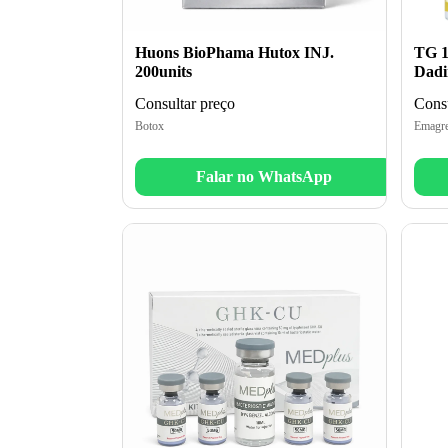
Huons BioPhama Hutox INJ.
TG 1
200units
Dad
Consultar preço
Consu
Botox
Emagre
Falar no WhatsApp