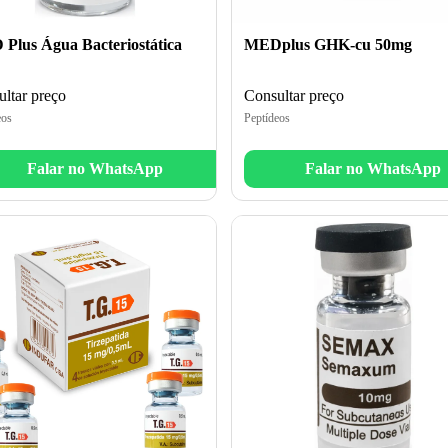
Plus Água Bacteriostática
MEDplus GHK-cu 50mg
ltar preço
Consultar preço
eos
Peptídeos
Falar no WhatsApp
Falar no WhatsApp