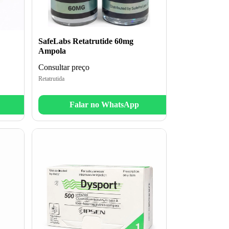
SafeLabs Retatrutide 60mg
Ampola
Consultar preço
Retatrutida
Falar no WhatsApp