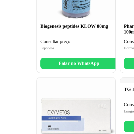
Biogenesis peptides KLOW 80mg
Phar
100m
Consultar preço
Consu
Peptídeos
Hormo
Falar no WhatsApp
TG 1
Consu
Emagre