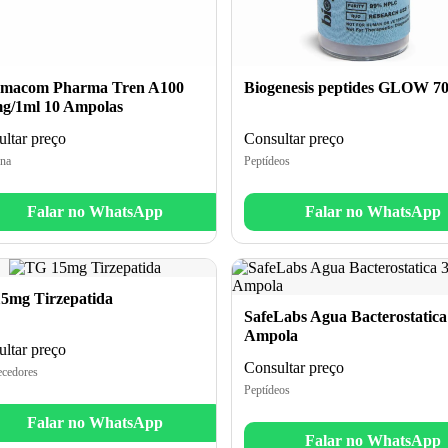
macom Pharma Tren A100
Biogenesis peptides GLOW 7
g/1ml 10 Ampolas
ltar preço
Consultar preço
na
Peptídeos
Falar no WhatsApp
Falar no WhatsApp
5mg Tirzepatida
SafeLabs Agua Bacterostatica
Ampola
ltar preço
Consultar preço
cedores
Peptídeos
Falar no WhatsApp
Falar no WhatsApp