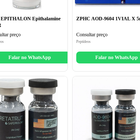
 EPITHALON Epithalamine
ZPHC AOD-9604 1VIAL X 
g
ltar preço
Consultar preço
eos
Peptídeos
Falar no WhatsApp
Falar no WhatsApp