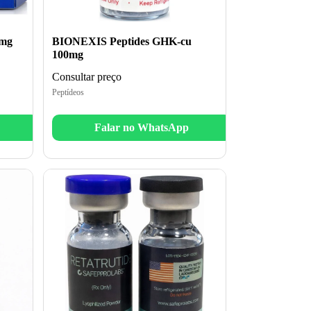
5mg
BIONEXIS Peptides GHK-cu
100mg
Consultar preço
Peptídeos
Falar no WhatsApp