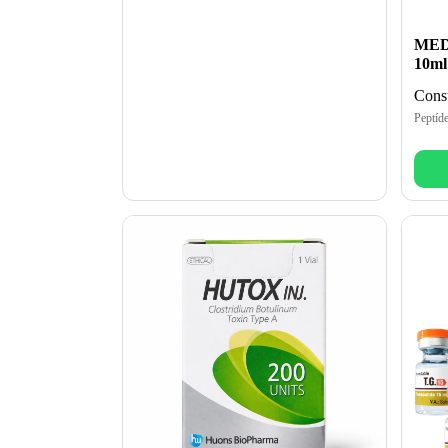
MED 
10ml
Consu
Peptíd