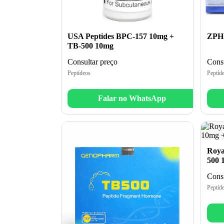
USA Peptides BPC-157 10mg +
ZPHC
TB-500 10mg
Consultar preço
Consu
Peptídeos
Peptíd
Falar no WhatsApp
Roya
500 
Consu
Peptíd