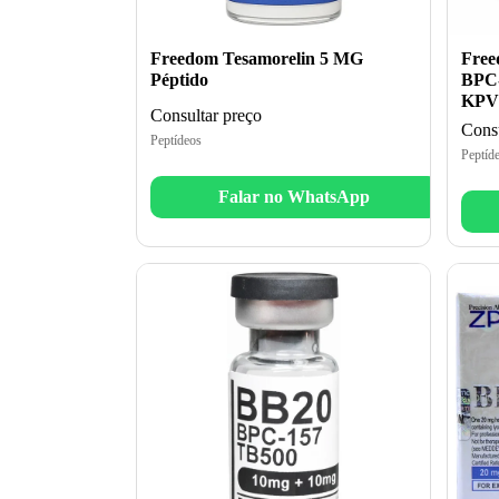
Freedom Tesamorelin 5 MG
Fre
Péptido
BPC-
KPV 
Consultar preço
Consu
Peptídeos
Peptíd
Falar no WhatsApp