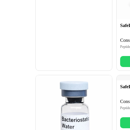
Safe
Consu
Peptíd
Safe
Consu
Peptíd