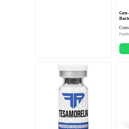
Gen-
Bacte
Consu
Peptíd