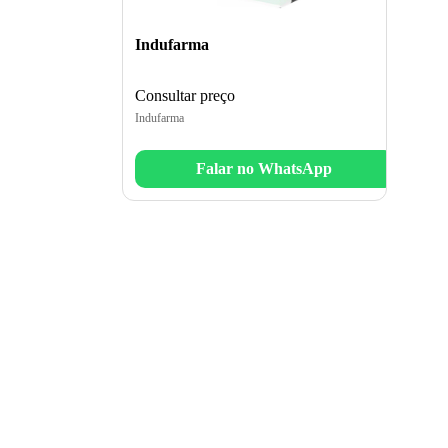
Indufarma
Consultar preço
Indufarma
Falar no WhatsApp