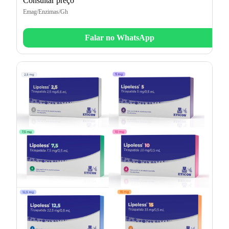
Consultar preço
Emag/Enzimas/Gh
Falar no WhatsApp