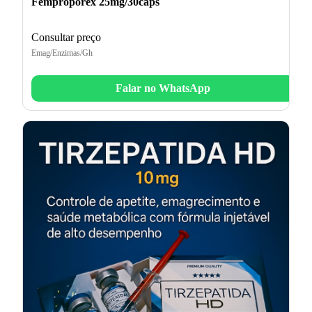
Femproporex 25mg/30caps
Consultar preço
Emag/Enzimas/Gh
Falar no WhatsApp